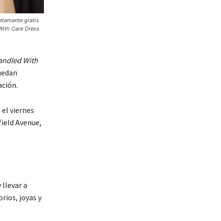
etamente gratis
 With Care Dress
andled With
puedan
ación.
el viernes
rfield Avenue,
llevar a
rios, joyas y