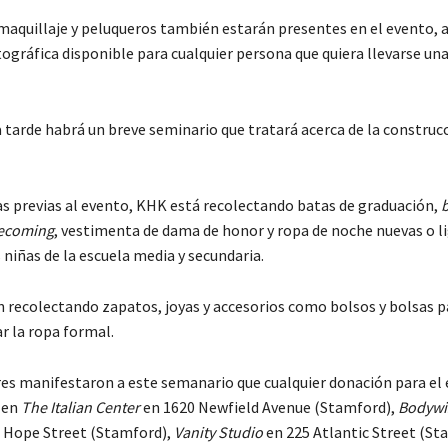
e maquillaje y peluqueros también estarán presentes en el evento,
tográfica disponible para cualquier persona que quiera llevarse un
la tarde habrá un breve seminario que tratará acerca de la construcc
s previas al evento, KHK está recolectando batas de graduación,
b
ecoming
, vestimenta de dama de honor y ropa de noche nuevas o 
 niñas de la escuela media y secundaria.
 recolectando zapatos, joyas y accesorios como bolsos y bolsas p
 la ropa formal.
s manifestaron a este semanario que cualquier donación para el
 en
The Italian Center
en 1620 Newfield Avenue (Stamford),
Bodywis
 Hope Street (Stamford),
Vanity Studio
en 225 Atlantic Street (St