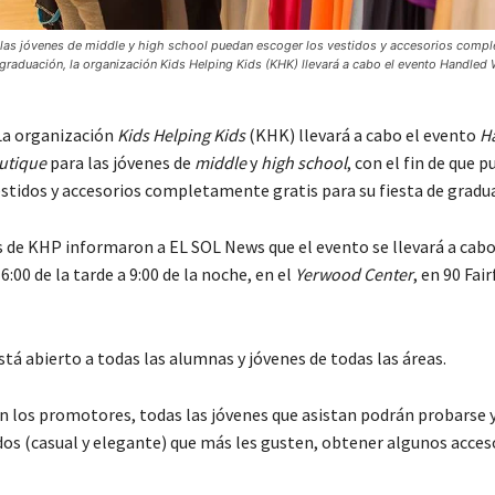
e las jóvenes de middle y high school puedan escoger los vestidos y accesorios compl
 graduación, la organización Kids Helping Kids (KHK) llevará a cabo el evento Handled
a organización
Kids Helping Kids
(KHK) llevará a cabo el evento
H
outique
para las jóvenes de
middle
y
high school
, con el fin de que 
estidos y accesorios completamente gratis para su fiesta de gradu
de KHP informaron a EL SOL News que el evento se llevará a cabo 
 6:00 de la tarde a 9:00 de la noche, en el
Yerwood Center
, en 90 Fai
tá abierto a todas las alumnas y jóvenes de todas las áreas.
n los promotores, todas las jóvenes que asistan podrán probarse y 
dos (casual y elegante) que más les gusten, obtener algunos acceso