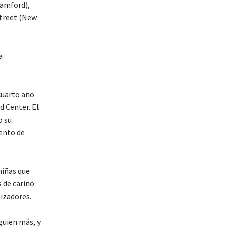
tamford),
treet (New
a
cuarto año
d Center. El
o su
vento de
niñas que
s de cariño
izadores.
guien más, y