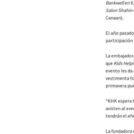
Bankwell
en 6
Salon Shahin
Canaan).
El año pasado
participación
La embajadora
que
Kids Helpi
evento les da
vestimenta for
primavera pue
“KHK espera tr
asisten al eve
tendrán el ef
La fundadora d