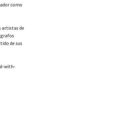
 dador como
 artistas de
ógrafos
tido de sus
d-with-