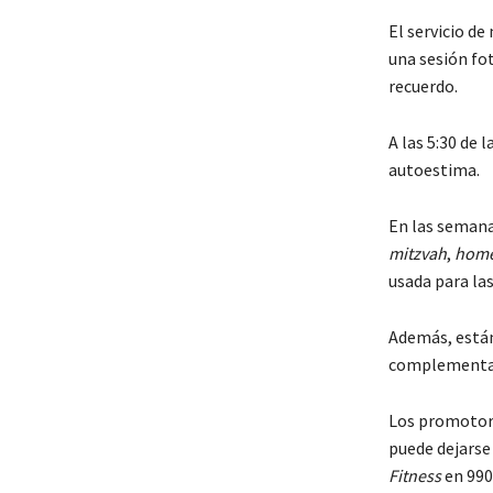
El servicio d
una sesión fo
recuerdo.
A las 5:30 de 
autoestima.
En las semana
mitzvah
,
hom
usada para las
Además, están
complementar
Los promotore
puede dejarse
Fitness
en 990