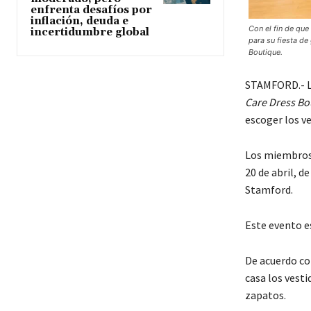
enfrenta desafíos por
inflación, deuda e
Con el fin de qu
incertidumbre global
para su fiesta de
Boutique.
STAMFORD.- L
Care Dress B
escoger los v
Los miembros 
20 de abril, de
Stamford.
Este evento es
De acuerdo co
casa los vesti
zapatos.