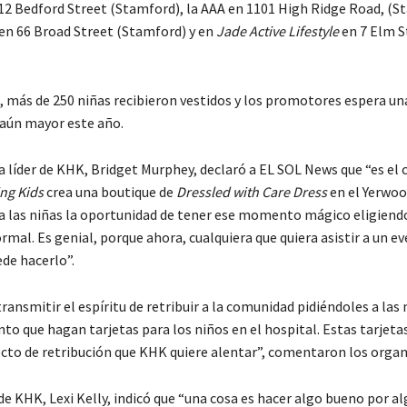
12 Bedford Street (Stamford), la AAA en 1101 High Ridge Road, (S
en 66 Broad Street (Stamford) y en
Jade Active Lifestyle
en 7 Elm S
, más de 250 niñas recibieron vestidos y los promotores espera un
 aún mayor este año.
 líder de KHK, Bridget Murphey, declaró a EL SOL News que “es el 
ng Kids
crea una boutique de
Dressled with Care Dress
en el Yerwoo
 a las niñas la oportunidad de tener ese momento mágico eligiend
mal. Es genial, porque ahora, cualquiera que quiera asistir a un e
de hacerlo”.
ansmitir el espíritu de retribuir a la comunidad pidiéndoles a las 
nto que hagan tarjetas para los niños en el hospital. Estas tarjeta
ecto de retribución que KHK quiere alentar”, comentaron los organ
e KHK, Lexi Kelly, indicó que “una cosa es hacer algo bueno por al