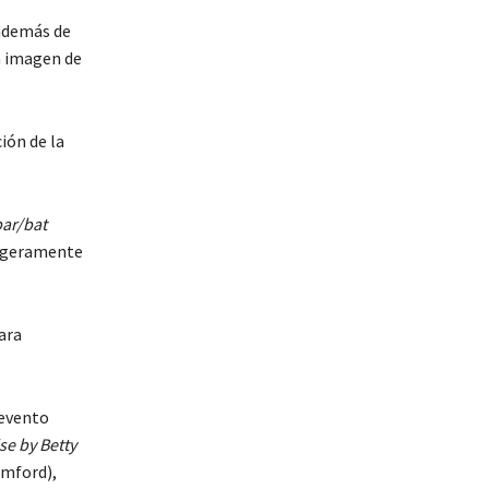
 además de
a imagen de
ión de la
ar/bat
ligeramente
ara
 evento
e by Betty
amford),