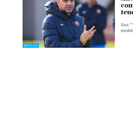
com
ten
Xavi: 
model
NOTICIAS