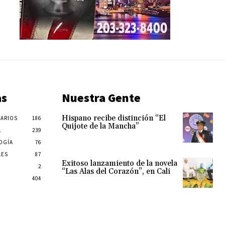
as
Nuestra Gente
Hispano recibe distinción “El
ARIOS
186
Quijote de la Mancha”
L
239
OGÍA
76
LES
87
Exitoso lanzamiento de la novela
2
“Las Alas del Corazón”, en Cali
404