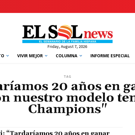
Friday, August 7, 2026
TO
VIVIR MEJOR
COLUMNA
INFORME ESPECIAL
TAG
aríamos 20 años en g
on nuestro modelo te
Champions"
i: “Tardaríamos 20 años en ganar