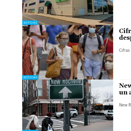
NOTICIAS
Cif
des
Cifras
NOTICIAS
New
un 
New Ro