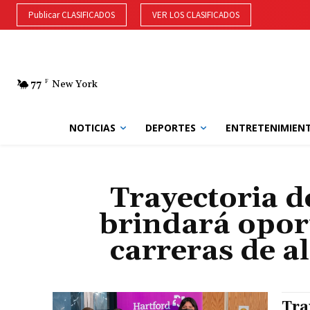
Publicar CLASIFICADOS
VER LOS CLASIFICADOS
77
F
New York
NOTICIAS
DEPORTES
ENTRETENIMIEN
Trayectoria d
brindará opor
carreras de al
Tra