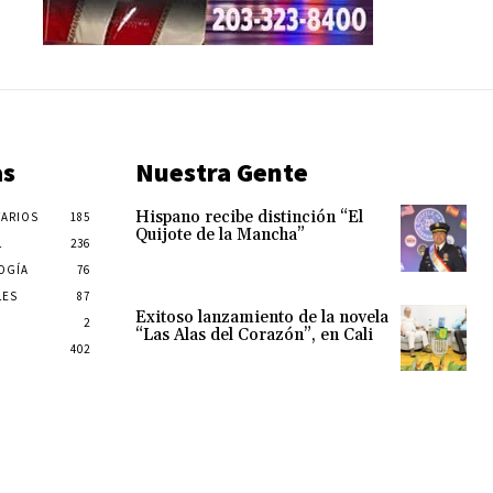
as
Nuestra Gente
Hispano recibe distinción “El
ARIOS
185
Quijote de la Mancha”
L
236
OGÍA
76
LES
87
Exitoso lanzamiento de la novela
2
“Las Alas del Corazón”, en Cali
402