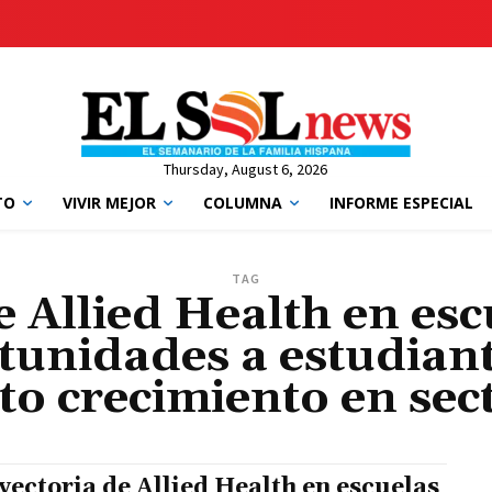
Thursday, August 6, 2026
TO
VIVIR MEJOR
COLUMNA
INFORME ESPECIAL
TAG
e Allied Health en esc
tunidades a estudiant
to crecimiento en sec
yectoria de Allied Health en escuelas