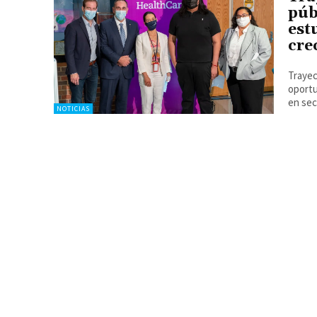
púb
est
cre
Trayec
oportu
en sec
NOTICIAS