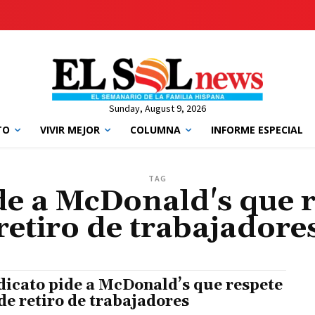
Sunday, August 9, 2026
TO
VIVIR MEJOR
COLUMNA
INFORME ESPECIAL
TAG
de a McDonald's que r
retiro de trabajadore
dicato pide a McDonald’s que respete
 de retiro de trabajadores