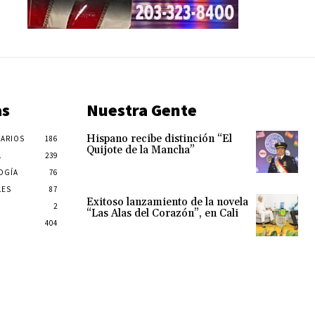
as
Nuestra Gente
Hispano recibe distinción “El
ARIOS
186
Quijote de la Mancha”
L
239
OGÍA
76
LES
87
Exitoso lanzamiento de la novela
2
“Las Alas del Corazón”, en Cali
404