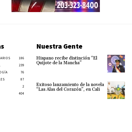
as
Nuestra Gente
Hispano recibe distinción “El
ARIOS
186
Quijote de la Mancha”
L
239
OGÍA
76
LES
87
Exitoso lanzamiento de la novela
2
“Las Alas del Corazón”, en Cali
404