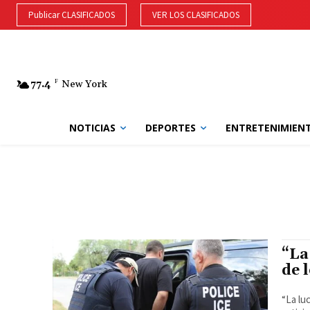
Publicar CLASIFICADOS
VER LOS CLASIFICADOS
77.4
F
New York
NOTICIAS
DEPORTES
ENTRETENIMIEN
“La
de 
“La lu