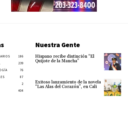
as
Nuestra Gente
Hispano recibe distinción “El
ARIOS
186
Quijote de la Mancha”
L
239
OGÍA
76
LES
87
Exitoso lanzamiento de la novela
2
“Las Alas del Corazón”, en Cali
404