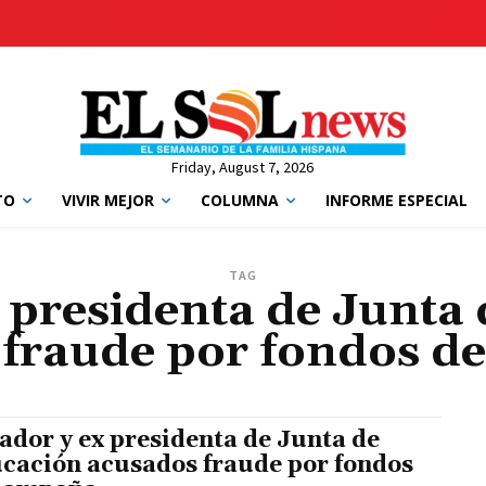
Friday, August 7, 2026
TO
VIVIR MEJOR
COLUMNA
INFORME ESPECIAL
TAG
 presidenta de Junta
 fraude por fondos d
ador y ex presidenta de Junta de
cación acusados fraude por fondos