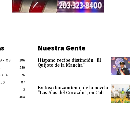
as
Nuestra Gente
Hispano recibe distinción “El
ARIOS
186
Quijote de la Mancha”
L
239
OGÍA
76
LES
87
Exitoso lanzamiento de la novela
2
“Las Alas del Corazón”, en Cali
404