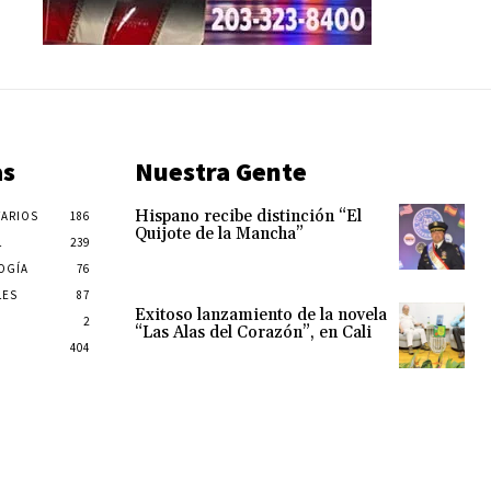
as
Nuestra Gente
Hispano recibe distinción “El
ARIOS
186
Quijote de la Mancha”
L
239
OGÍA
76
LES
87
Exitoso lanzamiento de la novela
2
“Las Alas del Corazón”, en Cali
404