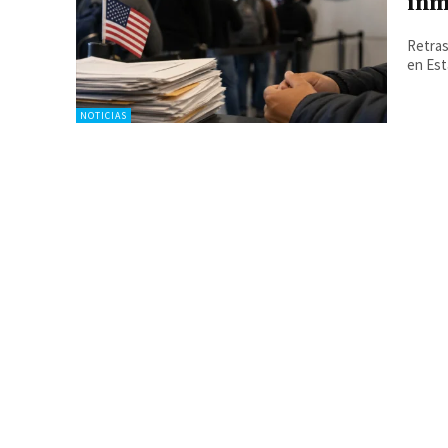
inm
Retras
en Es
NOTICIAS