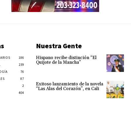
as
Nuestra Gente
Hispano recibe distinción “El
ARIOS
186
Quijote de la Mancha”
L
239
OGÍA
76
LES
87
Exitoso lanzamiento de la novela
2
“Las Alas del Corazón”, en Cali
404