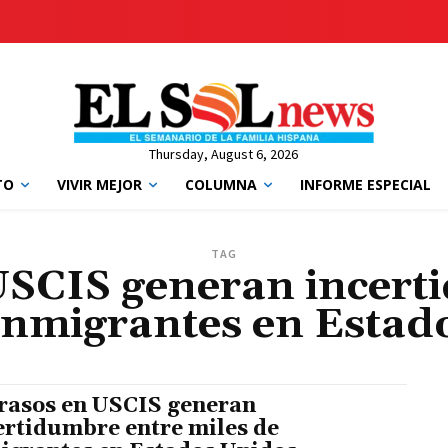
Thursday, August 6, 2026
TO
VIVIR MEJOR
COLUMNA
INFORME ESPECIAL
TAG
USCIS generan incert
 inmigrantes en Estad
rasos en USCIS generan
ertidumbre entre miles de