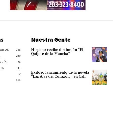
as
Nuestra Gente
Hispano recibe distinción “El
ARIOS
186
Quijote de la Mancha”
L
239
OGÍA
76
LES
87
Exitoso lanzamiento de la novela
2
“Las Alas del Corazón”, en Cali
404