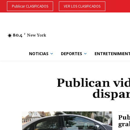
Publicar CLASIFICADOS
VER LOS CLASIFICADOS
80.4
F
New York
NOTICIAS
DEPORTES
ENTRETENIMIEN
Publican vi
dispar
Pub
gra