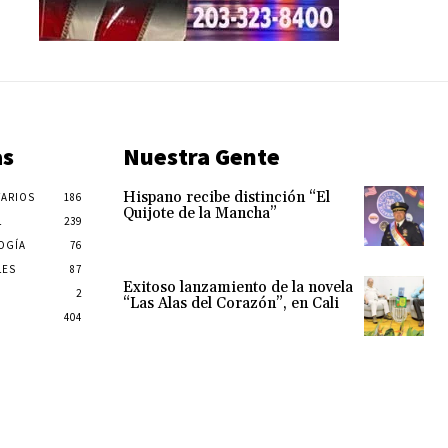
as
Nuestra Gente
Hispano recibe distinción “El
ARIOS
186
Quijote de la Mancha”
L
239
OGÍA
76
LES
87
Exitoso lanzamiento de la novela
2
“Las Alas del Corazón”, en Cali
404