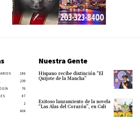
as
Nuestra Gente
Hispano recibe distinción “El
ARIOS
186
Quijote de la Mancha”
L
239
OGÍA
76
LES
87
Exitoso lanzamiento de la novela
2
“Las Alas del Corazón”, en Cali
404