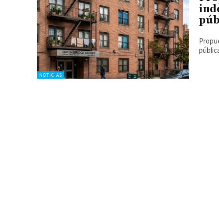
ind
púb
Propue
públic
NOTICIAS