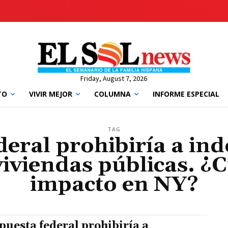
Friday, August 7, 2026
TO
VIVIR MEJOR
COLUMNA
INFORME ESPECIAL
TAG
deral prohibiría a i
iviendas públicas. ¿C
impacto en NY?
puesta federal prohibiría a