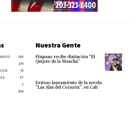
as
Nuestra Gente
Hispano recibe distinción “El
ARIOS
186
Quijote de la Mancha”
L
239
OGÍA
76
LES
87
Exitoso lanzamiento de la novela
2
“Las Alas del Corazón”, en Cali
404