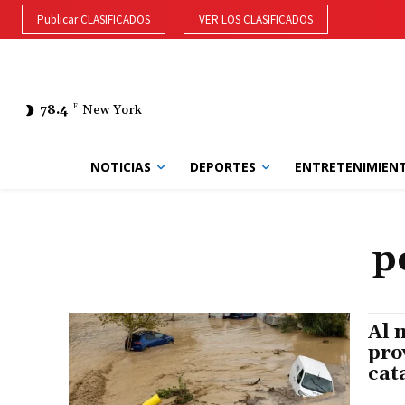
Publicar CLASIFICADOS
VER LOS CLASIFICADOS
78.4
F
New York
NOTICIAS
DEPORTES
ENTRETENIMIEN
p
Al 
pro
cat