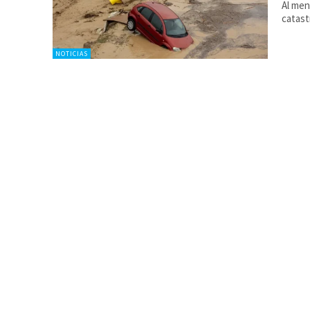
Al men
catas
NOTICIAS