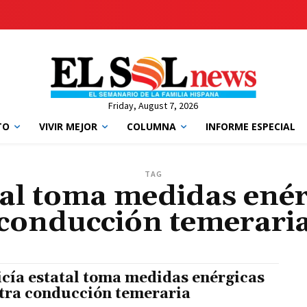
Friday, August 7, 2026
TO
VIVIR MEJOR
COLUMNA
INFORME ESPECIAL
TAG
atal toma medidas enér
conducción temerari
icía estatal toma medidas enérgicas
tra conducción temeraria