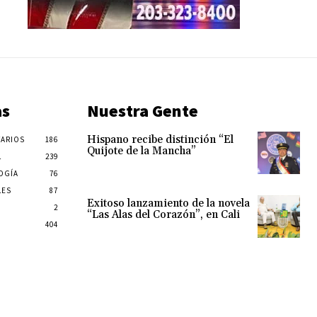
as
Nuestra Gente
Hispano recibe distinción “El
ARIOS
186
Quijote de la Mancha”
L
239
OGÍA
76
LES
87
Exitoso lanzamiento de la novela
2
“Las Alas del Corazón”, en Cali
404