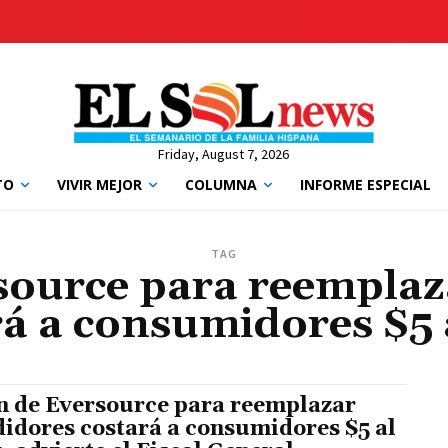
Friday, August 7, 2026
TO
VIVIR MEJOR
COLUMNA
INFORME ESPECIAL
TAG
source para reempla
rá a consumidores $5 
n de Eversource para reemplazar
idores costará a consumidores $5 al