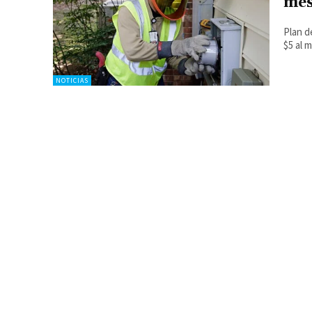
mes
Plan d
$5 al 
NOTICIAS