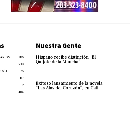
as
Nuestra Gente
Hispano recibe distinción “El
ARIOS
186
Quijote de la Mancha”
L
239
OGÍA
76
LES
87
Exitoso lanzamiento de la novela
2
“Las Alas del Corazón”, en Cali
404