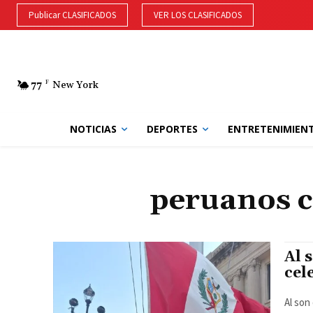
Publicar CLASIFICADOS
VER LOS CLASIFICADOS
77
F
New York
NOTICIAS
DEPORTES
ENTRETENIMIEN
peruanos c
Al 
cel
Al son