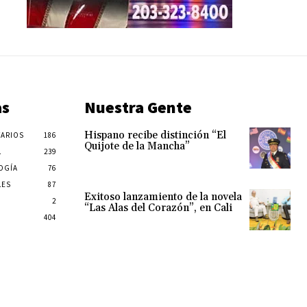
as
Nuestra Gente
Hispano recibe distinción “El
ARIOS
186
Quijote de la Mancha”
L
239
OGÍA
76
LES
87
Exitoso lanzamiento de la novela
2
“Las Alas del Corazón”, en Cali
404