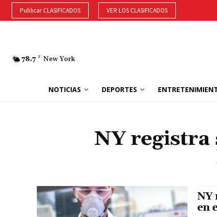
Publicar CLASIFICADOS
VER LOS CLASIFICADOS
78.7
F
New York
NOTICIAS
DEPORTES
ENTRETENIMIEN
NY registra 
NY 
en 