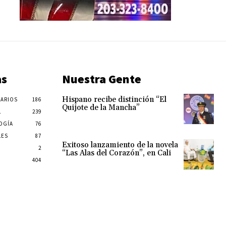
as
Nuestra Gente
Hispano recibe distinción “El
ARIOS
186
Quijote de la Mancha”
L
239
OGÍA
76
LES
87
Exitoso lanzamiento de la novela
2
“Las Alas del Corazón”, en Cali
404