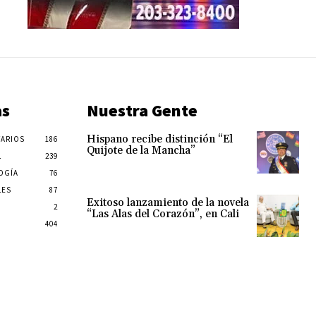
as
Nuestra Gente
Hispano recibe distinción “El
ARIOS
186
Quijote de la Mancha”
L
239
OGÍA
76
LES
87
Exitoso lanzamiento de la novela
2
“Las Alas del Corazón”, en Cali
404