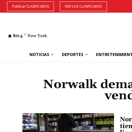
Publicar CLASIFICADOS
VER LOS CLASIFICADOS
80.4
F
New York
NOTICIAS
DEPORTES
ENTRETENIMIEN
Norwalk deman
vend
Nor
tie