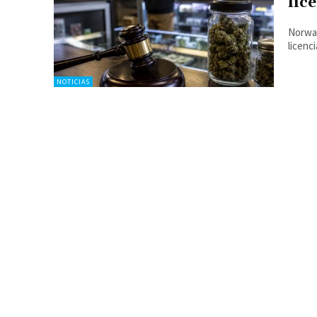
lic
Norwal
licenci
NOTICIAS