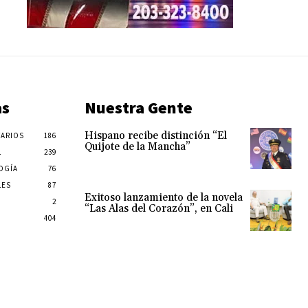
as
Nuestra Gente
Hispano recibe distinción “El
ARIOS
186
Quijote de la Mancha”
L
239
OGÍA
76
LES
87
Exitoso lanzamiento de la novela
2
“Las Alas del Corazón”, en Cali
404