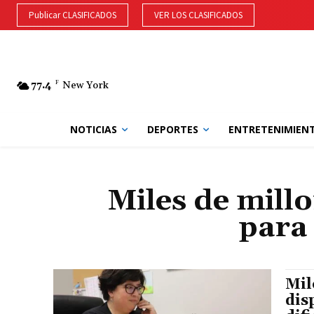
Publicar CLASIFICADOS
VER LOS CLASIFICADOS
77.4
F
New York
NOTICIAS
DEPORTES
ENTRETENIMIEN
Miles de mill
para 
Mil
dis