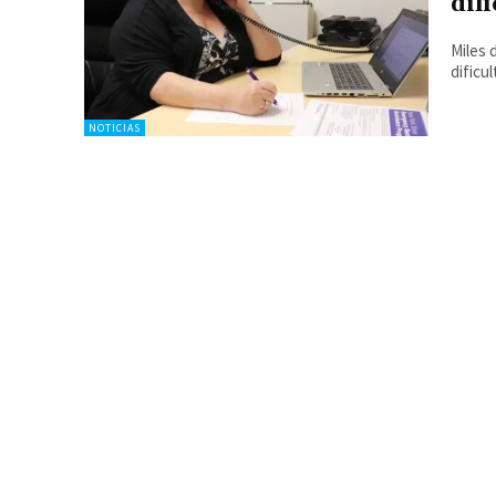
dif
Miles 
dificu
NOTICIAS