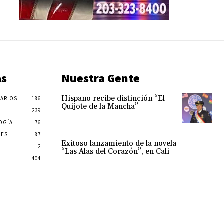
as
Nuestra Gente
Hispano recibe distinción “El
ARIOS
186
Quijote de la Mancha”
L
239
OGÍA
76
LES
87
Exitoso lanzamiento de la novela
2
“Las Alas del Corazón”, en Cali
404