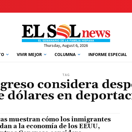
Thursday, August 6, 2026
TO
VIVIR MEJOR
COLUMNA
INFORME ESPECIAL
TAG
greso considera despe
e dólares en deporta
ras muestran cómo los inmigrantes
dan a la economía de los EEUU,