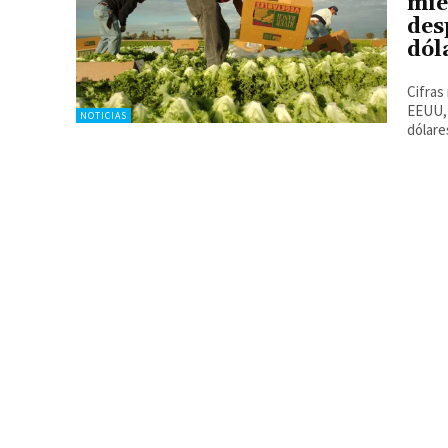
mie
des
dól
Cifras
EEUU, 
NOTICIAS
dólare