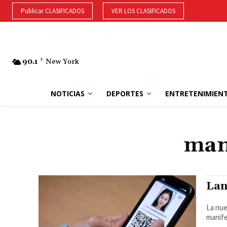
Publicar CLASIFICADOS
VER LOS CLASIFICADOS
90.1
F
New York
NOTICIAS
DEPORTES
ENTRETENIMIEN
man
Lan
La nue
manife