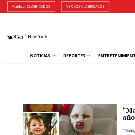
Publicar CLASIFICADOS
VER LOS CLASIFICADOS
85.3
F
New York
NOTICIAS
DEPORTES
ENTRETENIMIEN
“Ma
año
“Mami,