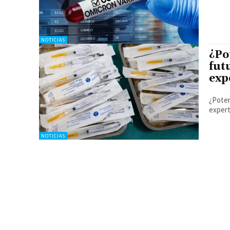
NOTICIAS
¿Po
fut
exp
¿Poten
exper
NOTICIAS