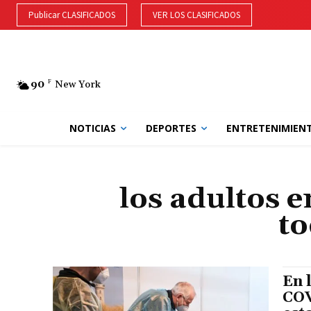
Publicar CLASIFICADOS
VER LOS CLASIFICADOS
90
F
New York
NOTICIAS
DEPORTES
ENTRETENIMIEN
los adultos 
to
En 
COV