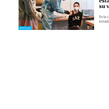
est
su 
En la 
estado
NOTICIAS