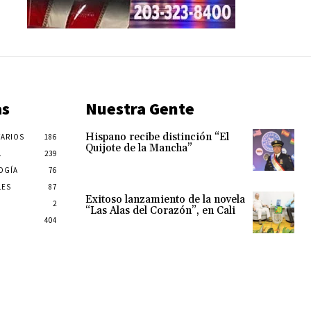
as
Nuestra Gente
Hispano recibe distinción “El
ARIOS
186
Quijote de la Mancha”
L
239
OGÍA
76
LES
87
Exitoso lanzamiento de la novela
2
“Las Alas del Corazón”, en Cali
404