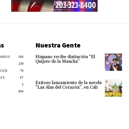
as
Nuestra Gente
Hispano recibe distinción “El
ARIOS
186
Quijote de la Mancha”
L
239
OGÍA
76
LES
87
Exitoso lanzamiento de la novela
2
“Las Alas del Corazón”, en Cali
404