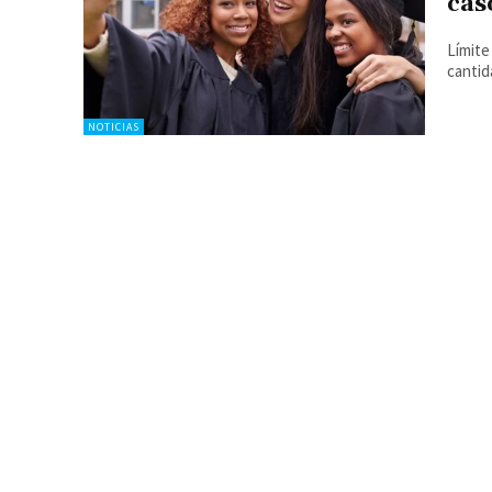
cas
Límite
cantid
NOTICIAS