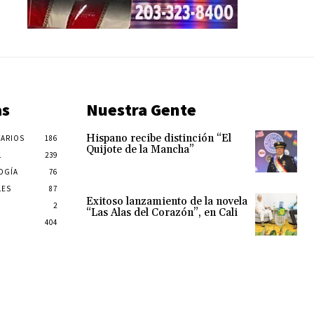
as
Nuestra Gente
Hispano recibe distinción “El
ARIOS
186
Quijote de la Mancha”
L
239
OGÍA
76
LES
87
Exitoso lanzamiento de la novela
2
“Las Alas del Corazón”, en Cali
404