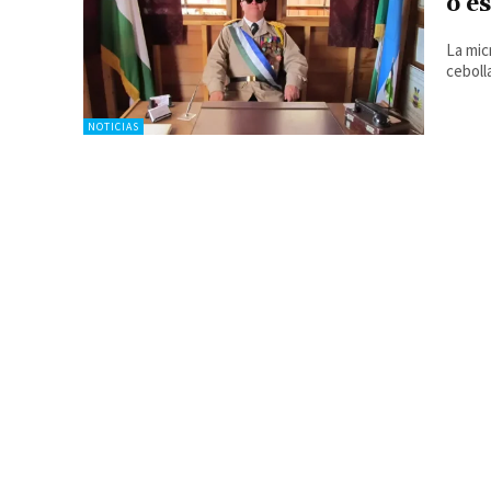
o e
La mic
ceboll
NOTICIAS