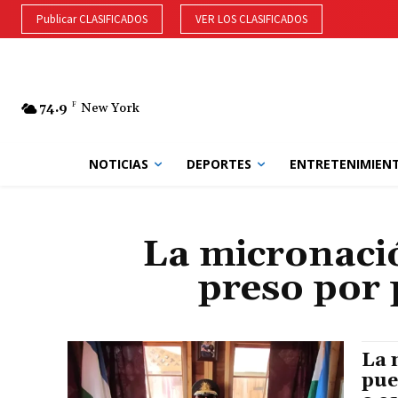
Publicar CLASIFICADOS
VER LOS CLASIFICADOS
74.9
F
New York
NOTICIAS
DEPORTES
ENTRETENIMIEN
La micronaci
preso por 
La 
pue