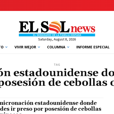
Saturday, August 8, 2026
TO
VIVIR MEJOR
COLUMNA
INFORME ESPECIAL
TAG
ón estadounidense do
posesión de cebollas 
micronación estadounidense donde
des ir preso por posesión de cebollas