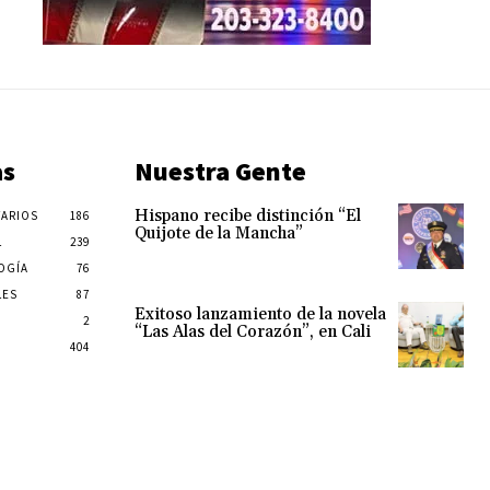
as
Nuestra Gente
Hispano recibe distinción “El
ARIOS
186
Quijote de la Mancha”
L
239
OGÍA
76
LES
87
Exitoso lanzamiento de la novela
2
“Las Alas del Corazón”, en Cali
404