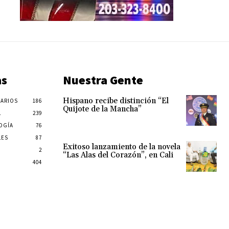
as
Nuestra Gente
Hispano recibe distinción “El
ARIOS
186
Quijote de la Mancha”
L
239
OGÍA
76
LES
87
Exitoso lanzamiento de la novela
2
“Las Alas del Corazón”, en Cali
404