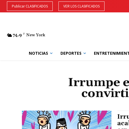
Publicar CLASIFICADOS
VER LOS CLASIFICADOS
74.9
F
New York
NOTICIAS
DEPORTES
ENTRETENIMIEN
Irrumpe e
convirt
Irr
aca