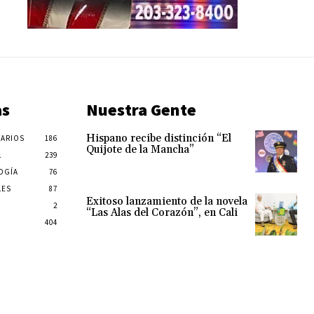
as
Nuestra Gente
Hispano recibe distinción “El
ARIOS
186
Quijote de la Mancha”
L
239
OGÍA
76
LES
87
Exitoso lanzamiento de la novela
2
“Las Alas del Corazón”, en Cali
404