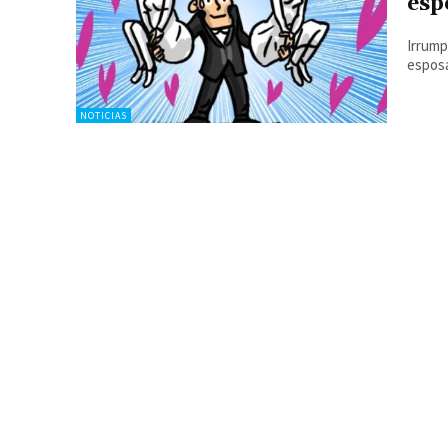
esp
Irrump
espos
NOTICIAS