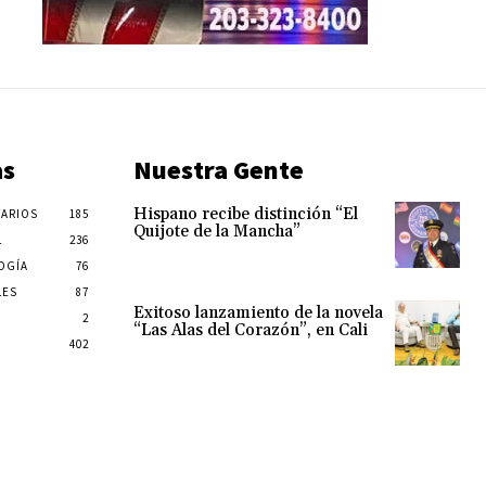
as
Nuestra Gente
Hispano recibe distinción “El
ARIOS
185
Quijote de la Mancha”
L
236
OGÍA
76
LES
87
Exitoso lanzamiento de la novela
2
“Las Alas del Corazón”, en Cali
402