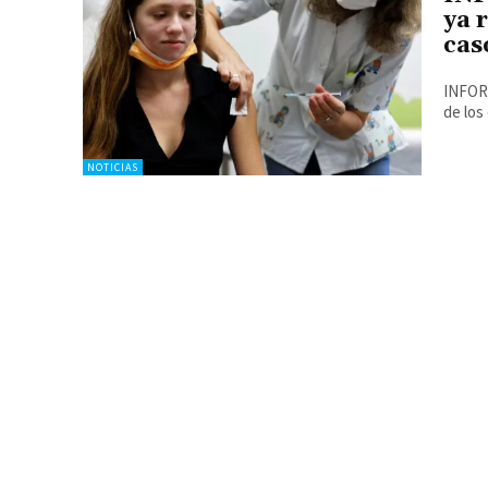
ya 
cas
INFORM
de los
NOTICIAS