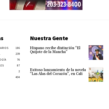
as
Nuestra Gente
Hispano recibe distinción “El
ARIOS
186
Quijote de la Mancha”
L
239
OGÍA
76
LES
87
Exitoso lanzamiento de la novela
2
“Las Alas del Corazón”, en Cali
404