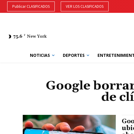
Publicar CLASIFICADOS
VER LOS CLASIFICADOS
75.6
F
New York
NOTICIAS
DEPORTES
ENTRETENIMIEN
Google borrar
de cl
Goo
ubi