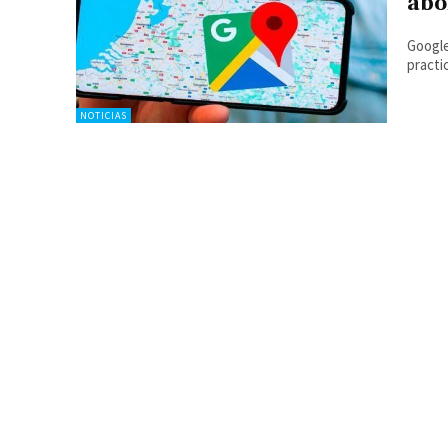
abo
Google
practi
NOTICIAS