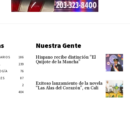
as
Nuestra Gente
Hispano recibe distinción “El
ARIOS
186
Quijote de la Mancha”
L
239
OGÍA
76
LES
87
Exitoso lanzamiento de la novela
2
“Las Alas del Corazón”, en Cali
404