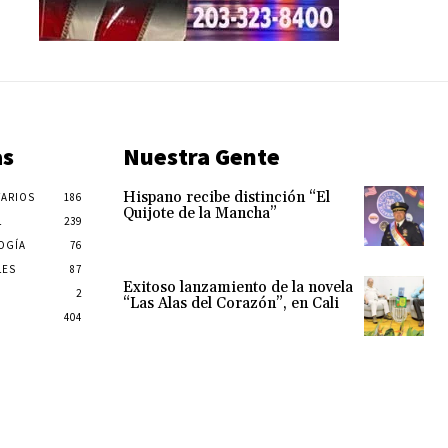
as
Nuestra Gente
Hispano recibe distinción “El
ARIOS
186
Quijote de la Mancha”
L
239
OGÍA
76
LES
87
Exitoso lanzamiento de la novela
2
“Las Alas del Corazón”, en Cali
404