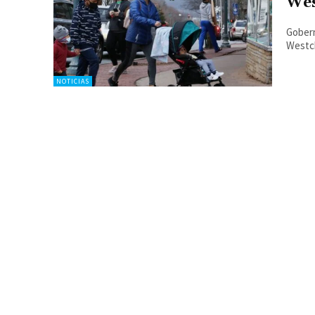
Wes
Gobern
Westc
NOTICIAS