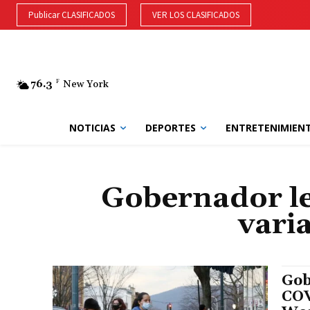
Publicar CLASIFICADOS
VER LOS CLASIFICADOS
76.3
F
New York
NOTICIAS
DEPORTES
ENTRETENIMIEN
Gobernador le
vari
Gob
COV