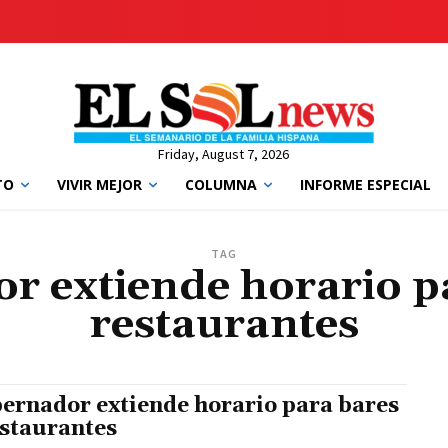
Friday, August 7, 2026
TO
VIVIR MEJOR
COLUMNA
INFORME ESPECIAL
TAG
r extiende horario pa
restaurantes
ernador extiende horario para bares
estaurantes