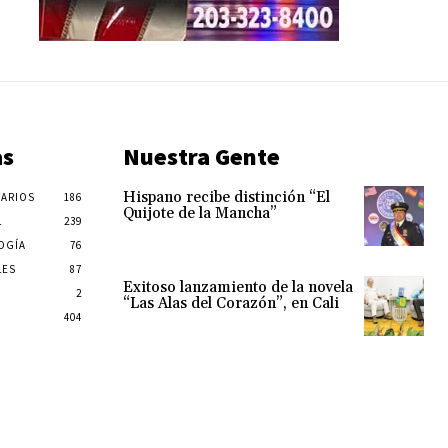
as
Nuestra Gente
Hispano recibe distinción “El
ARIOS
186
Quijote de la Mancha”
L
239
OGÍA
76
LES
87
Exitoso lanzamiento de la novela
2
“Las Alas del Corazón”, en Cali
404