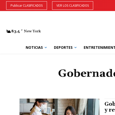
Publicar CLASIFICADOS
VER LOS CLASIFICADOS
83.4
F
New York
NOTICIAS
DEPORTES
ENTRETENIMIEN
Gobernado
Gob
y r