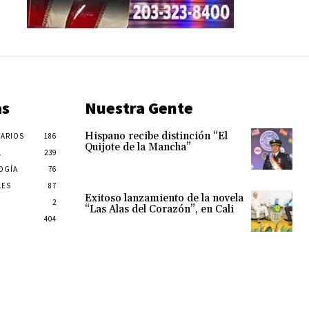
as
Nuestra Gente
Hispano recibe distinción “El
ARIOS
186
Quijote de la Mancha”
L
239
OGÍA
76
LES
87
Exitoso lanzamiento de la novela
2
“Las Alas del Corazón”, en Cali
404