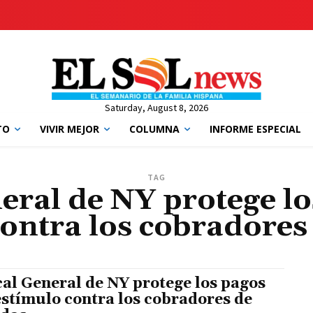
Saturday, August 8, 2026
TO
VIVIR MEJOR
COLUMNA
INFORME ESPECIAL
TAG
eral de NY protege l
contra los cobradores
cal General de NY protege los pagos
estímulo contra los cobradores de