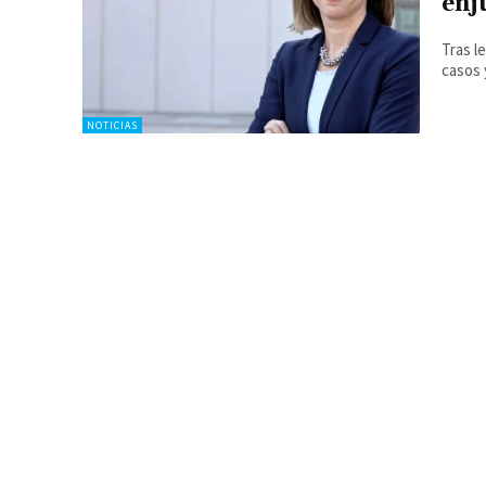
enj
Tras l
casos 
NOTICIAS