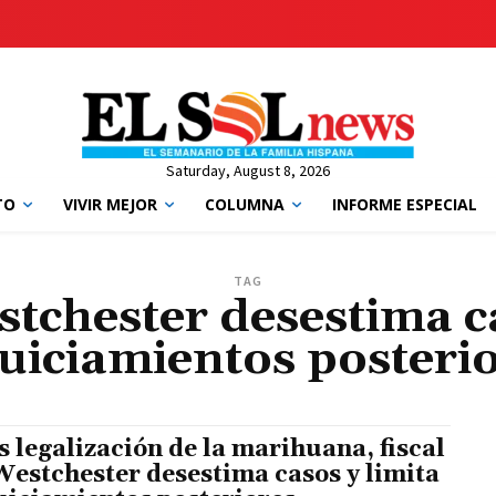
Saturday, August 8, 2026
TO
VIVIR MEJOR
COLUMNA
INFORME ESPECIAL
TAG
stchester desestima c
uiciamientos posteri
s legalización de la marihuana, fiscal
Westchester desestima casos y limita