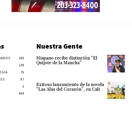
as
Nuestra Gente
Hispano recibe distinción “El
ARIOS
186
Quijote de la Mancha”
L
239
OGÍA
76
LES
87
Exitoso lanzamiento de la novela
2
“Las Alas del Corazón”, en Cali
404