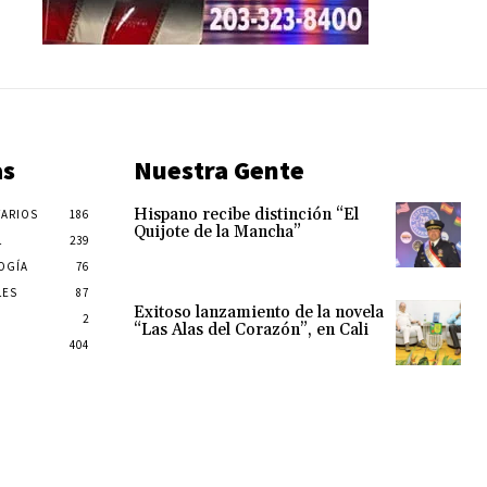
as
Nuestra Gente
Hispano recibe distinción “El
ARIOS
186
Quijote de la Mancha”
L
239
OGÍA
76
LES
87
Exitoso lanzamiento de la novela
2
“Las Alas del Corazón”, en Cali
404