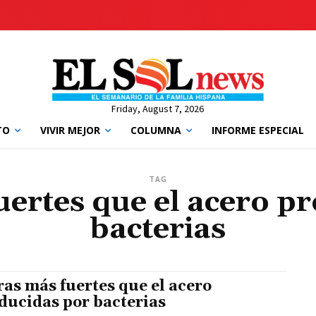
Friday, August 7, 2026
TO
VIVIR MEJOR
COLUMNA
INFORME ESPECIAL
TAG
uertes que el acero p
bacterias
ras más fuertes que el acero
ducidas por bacterias