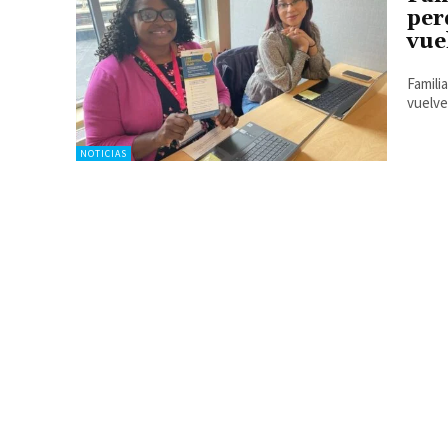
per
vue
Famili
vuelve
NOTICIAS