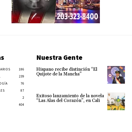
as
Nuestra Gente
Hispano recibe distinción “El
ARIOS
186
Quijote de la Mancha”
L
239
OGÍA
76
LES
87
Exitoso lanzamiento de la novela
2
“Las Alas del Corazón”, en Cali
404