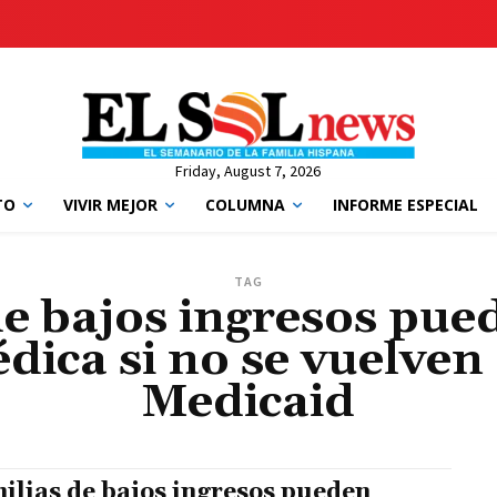
Friday, August 7, 2026
TO
VIVIR MEJOR
COLUMNA
INFORME ESPECIAL
TAG
de bajos ingresos pue
ica si no se vuelven 
Medicaid
ilias de bajos ingresos pueden