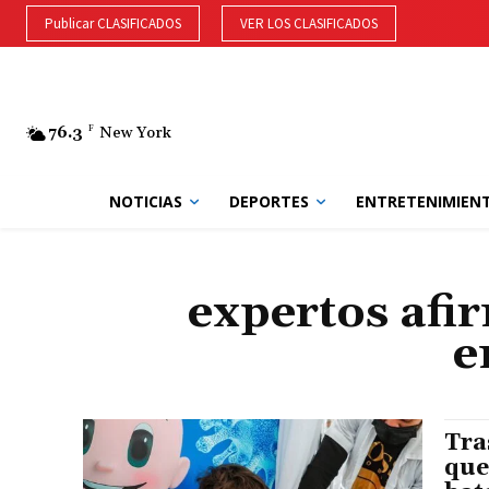
Publicar CLASIFICADOS
VER LOS CLASIFICADOS
76.3
F
New York
NOTICIAS
DEPORTES
ENTRETENIMIEN
expertos afi
e
Tra
que