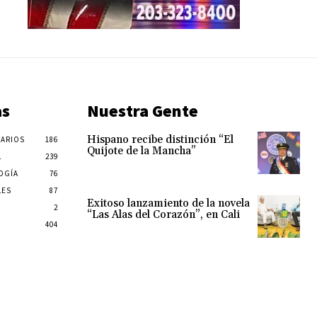
as
Nuestra Gente
Hispano recibe distinción “El
ARIOS
186
Quijote de la Mancha”
L
239
OGÍA
76
LES
87
Exitoso lanzamiento de la novela
2
“Las Alas del Corazón”, en Cali
404