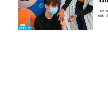
bata
Tras a
entre l
NOTICIAS