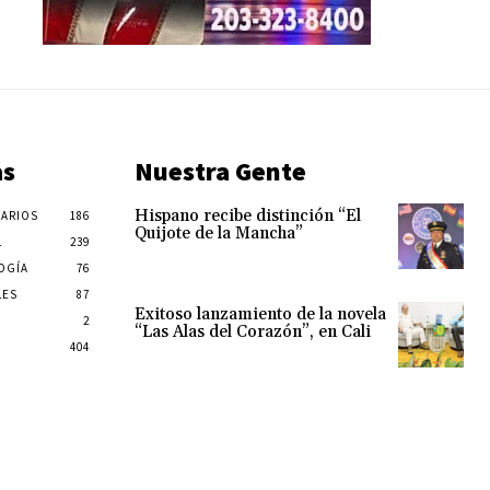
as
Nuestra Gente
Hispano recibe distinción “El
ARIOS
186
Quijote de la Mancha”
L
239
OGÍA
76
LES
87
Exitoso lanzamiento de la novela
2
“Las Alas del Corazón”, en Cali
404