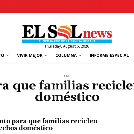
Thursday, August 6, 2026
TO
VIVIR MEJOR
COLUMNA
INFORME ESPECIAL
TAG
a que familias recicl
doméstico
nto para que familias reciclen
echos doméstico