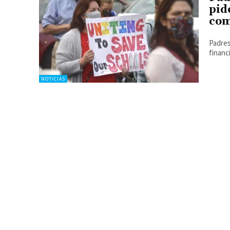
pid
com
Padres
financ
NOTICIAS