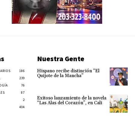
as
Nuestra Gente
Hispano recibe distinción “El
ARIOS
186
Quijote de la Mancha”
L
239
OGÍA
76
LES
87
Exitoso lanzamiento de la novela
2
“Las Alas del Corazón”, en Cali
404