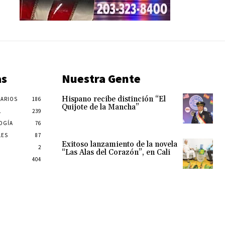
as
Nuestra Gente
Hispano recibe distinción “El
ARIOS
186
Quijote de la Mancha”
L
239
OGÍA
76
LES
87
Exitoso lanzamiento de la novela
2
“Las Alas del Corazón”, en Cali
404