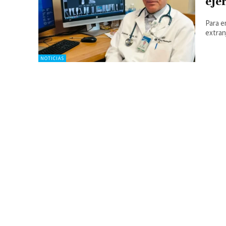
eje
Para e
extran
NOTICIAS