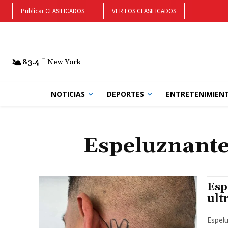
Publicar CLASIFICADOS
VER LOS CLASIFICADOS
83.4
F
New York
NOTICIAS
DEPORTES
ENTRETENIMIEN
Espeluznantes
Esp
ult
Espelu