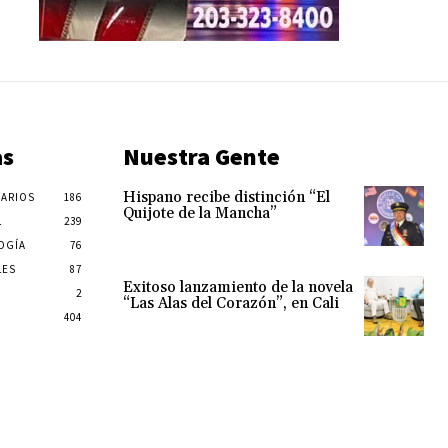
as
Nuestra Gente
Hispano recibe distinción “El
ARIOS
186
Quijote de la Mancha”
L
239
OGÍA
76
LES
87
Exitoso lanzamiento de la novela
2
“Las Alas del Corazón”, en Cali
404